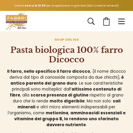
Spedizione gratuita per ordini sopra i
69,00 euro
in Italia |
109,00 euro
in Europa.
Salta
Ordina
entro le 12.00
per la spedizione in giornata (dal lunedì al venerdì)
al
contenuto
Apri
Apri carrello
Apri la barra di ri
SHOP ONLINE
Pasta biologica 100% farro
Dicocco
Il farro, nello specifico il farro dicocco
, (il nome dicocco
deriva dal tipo di cariosside composta da due chicchi),
è
antico parente del grano duro
. Le sue caratteristiche
principali sono molteplici: dall’
altissimo contenuto di
fibre
, alla
scarsa presenza di glutine
rispetto al grano
La storia
Le materie prime
Acquista online
La pasta artigianale
La produzione
Kit degustazione
duro che lo rende
molto digeribile
. Ma non solo:
sali
Stessa famiglia, stessa piazza,
Grani antichi biologici 100% italiani e
Grani 100% italiani scelti per le loro
Un’esperienza di oltre 130 anni per
Una pastificazione delicata, al
I kit degustazione sono sinonimo di
minerali
e altri micro elementi indispensabili per
stessa pasta da 5 generazioni.
una macinazione a bassissima
proprietà nutritive e l'alta
una pasta altamente digeribile.
bronzo, e una conoscenza secolare.
un prodotto “come si faceva una
l’organismo, come
metionina
,
amminoacidi essenziali e
temperatura.
digeribilità.
volta”.
vitamine del gruppo B, lo rendono uno sfarinato
SCOPRI DI PIÙ
SCOPRI DI PIÙ
SCOPRI DI PIÙ
davvero nutriente
.
SCOPRI DI PIÙ
SCOPRI I PRODOTTI
SCOPRI DI PIÙ