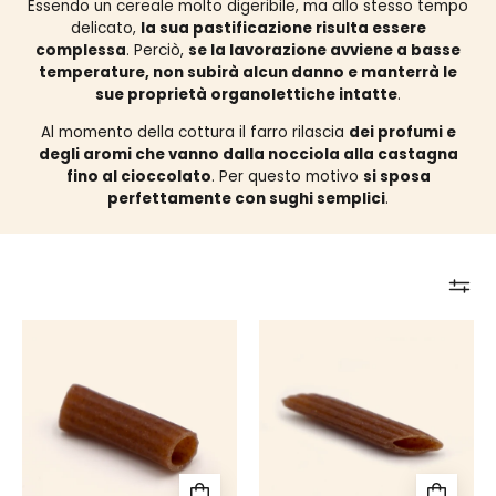
Il metodo Fabbri
Formati di pasta
Essendo un cereale molto digeribile, ma allo stesso tempo
delicato,
la sua pastificazione risulta essere
LE MATERIE PRIME
SPAGHETTI N°5
complessa
. Perciò,
se la lavorazione avviene a basse
LA PRODUZIONE
TORTIGLIONI
temperature, non subirà alcun danno e manterrà le
L'ESSICCAZIONE
PENNE RIGATE
sue proprietà organolettiche intatte
.
FUSILLI
Al momento della cottura il farro rilascia
dei profumi e
LINGUINE
degli aromi che vanno dalla nocciola alla castagna
DISCHI VOLANTI
fino al cioccolato
. Per questo motivo
si sposa
CASERECCE
perfettamente con sughi semplici
.
SPAGHETTI LISCI
Le filiere
Le ricette
MEZZE PENNE RIGATE
L'essiccazione
Accessori Fabbri
Il nostro legame con i produttori di
Le nostre ricette selezionate per
PAPPARDELLE
grano per una filiera corta
L'essiccazione naturale, dai 3 ai 6
Scopri gli accessori sostenibili
esaltare i profumi e i sapori di ogni
TAGLIATELLE
controllata.
giorni, come nei primi del
firmati Fabbri.
formato di pasta.
TUTTI I FORMATI
Novecento.
SCOPRI DI PIÙ
SCOPRI DI PIÙ
SCOPRI DI PIÙ
Tortiglioni bio 100% Farro Dicocco
Penne rigate bio 100% Farr
SCOPRI DI PIÙ
Il pastificio
Tipo di pasta
LA NOSTRA STORIA
PASTA CORTA
LA PASTA ARTIGIANALE
PASTA LUNGA
LE FILIERE
FORMATI SPECIALI
LE RICETTE
MATASSE
PASTA ALL'UOVO
PASTA DA MINESTRA