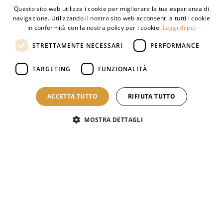
Questo sito web utilizza i cookie per migliorare la tua esperienza di
navigazione. Utilizzando il nostro sito web acconsenti a tutti i cookie
Qualità bio certificata
in conformità con la nostra policy per i cookie.
Leggi di più
STRETTAMENTE NECESSARI
PERFORMANCE
TARGETING
FUNZIONALITÀ
ACCETTA TUTTO
RIFIUTA TUTTO
Pastificio Artigiano Fabbri SRL
MOSTRA DETTAGLI
Piazza Emilio Landi 18
50022 - Greve in Chianti
(fraz. Strada in Chianti) Firenze
Tel:
+39 055 858013
info@pastafabbri.it
Il pastificio
Il metodo Fabbri
Shop