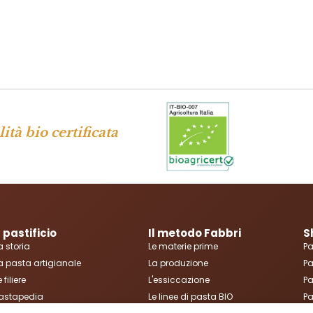
ità bio certificata
l pastificio
Il metodo Fabbri
S
a storia
Le materie prime
Pa
a pasta artigianale
La produzione
Pa
e filiere
L'essiccazione
Pa
astapedia
Le linee di pasta BIO
Pa