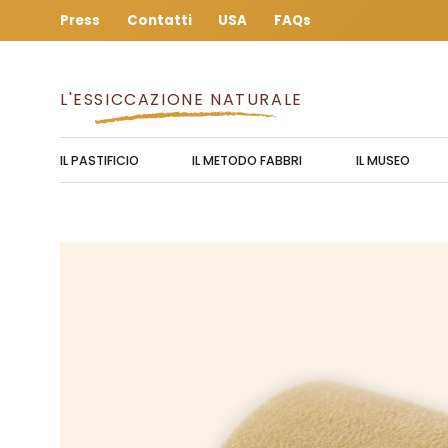
Salta
Press
Contatti
USA
FAQs
al
contenuto
L'ESSICCAZIONE NATURALE
IL PASTIFICIO
IL METODO FABBRI
IL MUSEO
Apri lightbox dell'immagine