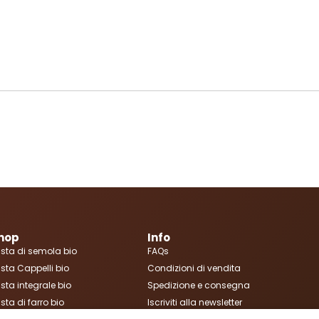
hop
Info
sta di semola bio
FAQs
sta Cappelli bio
Condizioni di vendita
sta integrale bio
Spedizione e consegna
sta di farro bio
Iscriviti alla newsletter