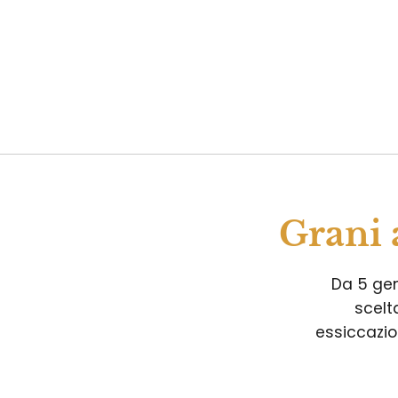
Grani 
Da 5 gene
scelt
essiccazio