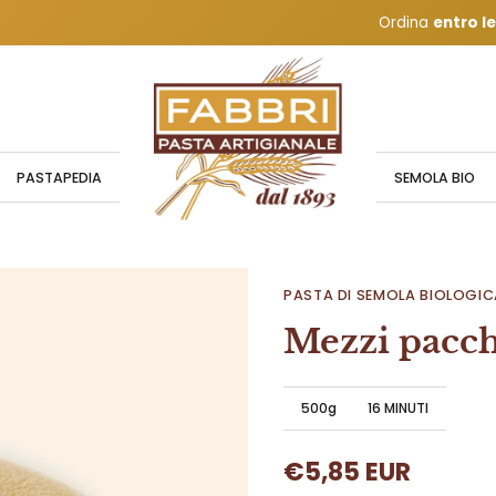
Spedizione gratuita per
Ordina
entro le
PASTAPEDIA
SEMOLA BIO
Il metodo
Formati d
PASTA DI SEMOLA BIOLOGIC
LE MATERIE P
SPAGHETTI 
Mezzi pacch
LA PRODUZI
TORTIGLION
L'ESSICCAZI
PENNE RIGAT
500g
16 MINUTI
FUSILLI
LINGUINE
DISCHI VOLA
€5,85 EUR
CASERECCE