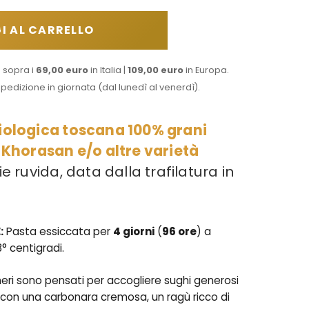
ISCI
 RIGATE
I AL CARRELLO
E
tte selezionate per
fumi e i sapori di ogni
i sopra i
69,00 euro
in Italia |
109,00 euro
in Europa.
MATI
sta.
spedizione in giornata (dal lunedì al venerdì).
IÙ
iologica toscana 100% grani
 Khorasan e/o altre varietà
ie ruvida, data dalla trafilatura in
:
Pasta essiccata per
4 giorni
(
96 ore
) a
8° centigradi.
eri sono pensati per accogliere sughi generosi
ti con una carbonara cremosa, un ragù ricco di