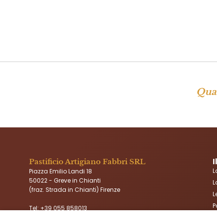
Qual
I
Pastificio Artigiano Fabbri SRL
L
Piazza Emilio Landi 18
50022 - Greve in Chianti
L
(fraz. Strada in Chianti) Firenze
L
P
Tel:
+39 055 858013