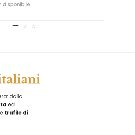
 disponibile
taliani
era: dalla
ata
ed
 e
trafile di