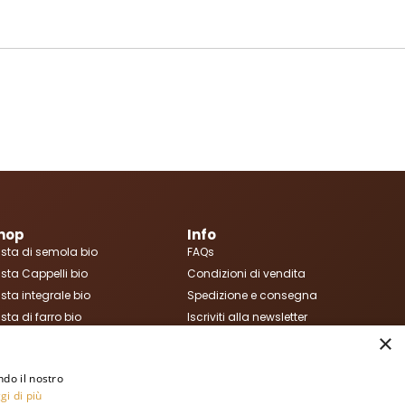
hop
Info
sta di semola bio
FAQs
sta Cappelli bio
Condizioni di vendita
sta integrale bio
Spedizione e consegna
sta di farro bio
Iscriviti alla newsletter
×
tti i prodotti
Dove siamo e contatti
ndo il nostro
gi di più