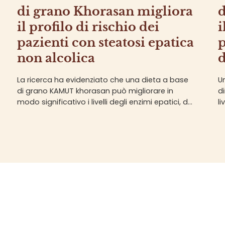
di grano Khorasan migliora
d
il profilo di rischio dei
i
pazienti con steatosi epatica
p
non alcolica
d
La ricerca ha evidenziato che una dieta a base
U
di grano KAMUT khorasan può migliorare in
d
modo significativo i livelli degli enzimi epatici, del
li
colesterolo e ridurre l'infiammazione nei pazienti
l
affetti da steatosi epatica non...
r
di