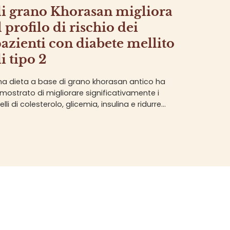
i grano Khorasan migliora
l profilo di rischio dei
azienti con diabete mellito
i tipo 2
na dieta a base di grano khorasan antico ha
imostrato di migliorare significativamente i
velli di colesterolo, glicemia, insulina e ridurre
'infiammazione, offrendo maggiori benefici
ispetto al grano moderno per i pazienti con
abete di...