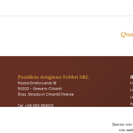
Qual
I
Pastificio Artigiano Fabbri SRL
L
Piazza Emilio Landi 18
50022 - Greve in Chianti
L
(fraz. Strada in Chianti) Firenze
L
P
Tel:
+39 055 858013
info@pastafabbri.it
I
Questo sito 
sito web