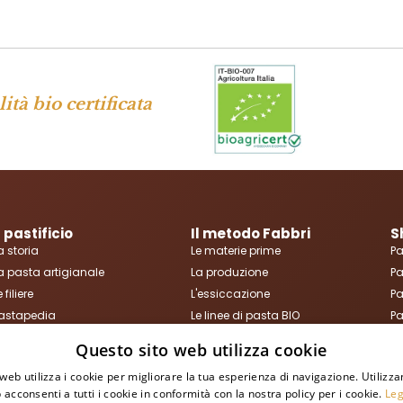
ità bio certificata
l pastificio
Il metodo Fabbri
S
a storia
Le materie prime
Pa
a pasta artigianale
La produzione
Pa
e filiere
L'essiccazione
Pa
astapedia
Le linee di pasta BIO
Pa
l museo della pasta
I nostri formati
Tu
Questo sito web utilizza cookie
web utilizza i cookie per migliorare la tua esperienza di navigazione. Utilizza
 acconsenti a tutti i cookie in conformità con la nostra policy per i cookie.
Leg